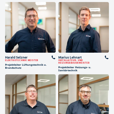
Harald Selzner
Marius Lehnart
ELEKTROTECHNIK MEISTER
INSTALLATEUR- UND
HEIZUNGSBAUERMEISTER
Projektleiter Lüftungstechnik u.
Projektleiter Heizungs- u.
Brandschutz
Sanitärtechnik