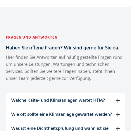
FRAGEN UND ANTWORTEN
Haben Sie offene Fragen? Wir sind gerne für Sie da.
Hier finden Sie Antworten auf häufig gestellte Fragen rund
um unsere Leistungen, Wartungen und technischen
Services. Sollten Sie weitere Fragen haben, steht Ihnen
unser Team jederzeit gerne zur Verfügung.
Welche Kälte- und Klimaanlagen wartet HTM?
HTM wartet alle gängigen Kälte- und Klimaanlagen – von
Wie oft sollte eine Klimaanlage gewartet werden?
Splitgeräten und VRF-Systemen über Kaltwassersätze bis
hin zu gewerblichen Kälteanlagen und Wärmepumpen.
In der Regel empfehlen wir eine Wartung mindestens
Was ist eine Dichtheitsprüfung und wann ist sie