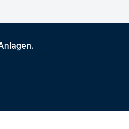
sicherheitsrelevanten 
Lebensdauer Ihrer Anla
Anlagen.